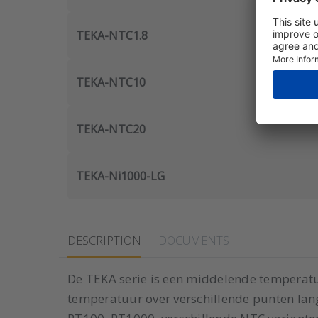
TEKA-NTC1.8
TEKA-NTC10
TEKA-NTC20
TEKA-Ni1000-LG
DESCRIPTION
DOCUMENTS
De TEKA serie is een middelende temperat
temperatuur over verschillende punten langs