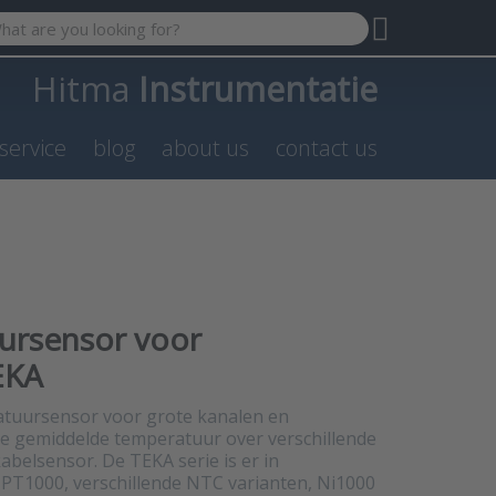
 search term. Results will appear automatically as you type. P
Hitma
Instrumentatie
service
blog
about us
contact us
ursensor voor
EKA
atuursensor voor grote kanalen en
e gemiddelde temperatuur over verschillende
abelsensor. De TEKA serie is er in
, PT1000, verschillende NTC varianten, Ni1000