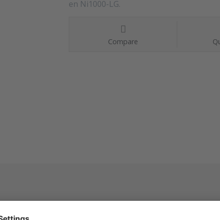
en Ni1000-LG.
Compare
Qu