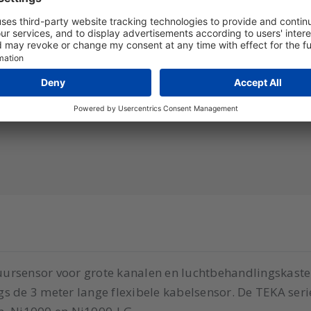
uursensor voor grote kanalen en luchtbehandlingskast
 de 3 meter lange flexibele kabelsensor. De TEKA serie i