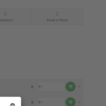
estions?
Email a friend
0
1
0
1