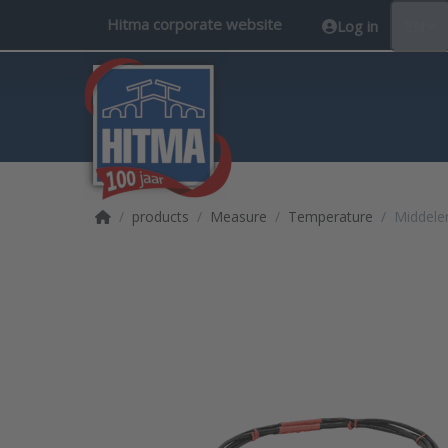
Hitma corporate website
Log in
EN
Home page
products
Measure
Temperature
Middele