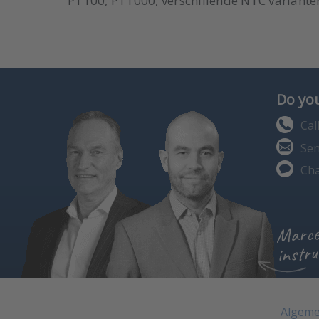
PT100, PT1000, verschillende NTC variante
Do you
Cal
Sen
Cha
Marce
instru
Algeme