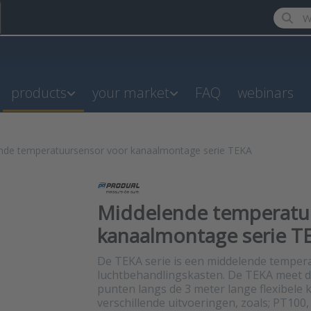
Enter a
products
your market
FAQ
webinars
nde temperatuursensor voor kanaalmontage serie TEKA
Middelende temperatu
kanaalmontage serie T
De TEKA serie is een middelende temper
luchtbehandlingskasten. De TEKA meet d
punten langs de 3 meter lange flexibele k
verschillende uitvoeringen, zoals; PT100