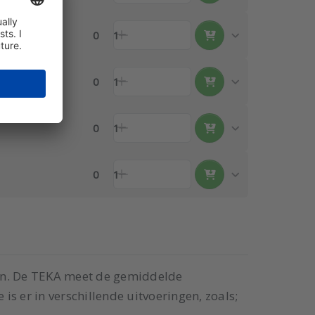
0
1
0
1
0
1
0
1
en. De TEKA meet de gemiddelde
s er in verschillende uitvoeringen, zoals;