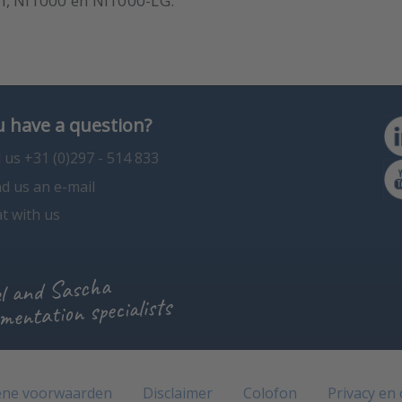
n, Ni1000 en Ni1000-LG.
 have a question?
l us +31 (0)297 - 514 833
d us an e-mail
t with us
l and Sascha
mentation specialists
ne voorwaarden
Disclaimer
Colofon
Privacy en