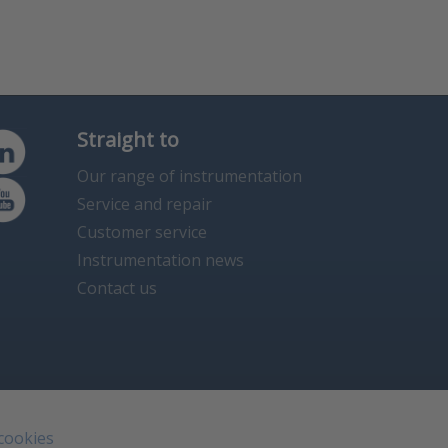
Straight to
Our range of instrumentation
Service and repair
Customer service
Instrumentation news
Contact us
 cookies