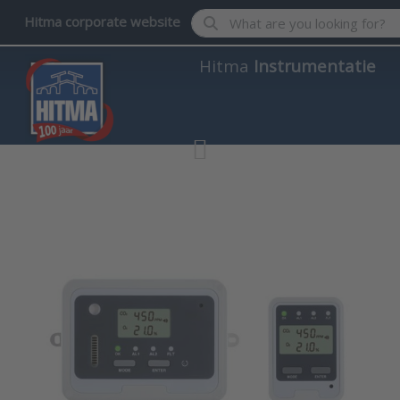
Enter a search term. Results wil
Hitma corporate website
Hitma
Instrumentatie