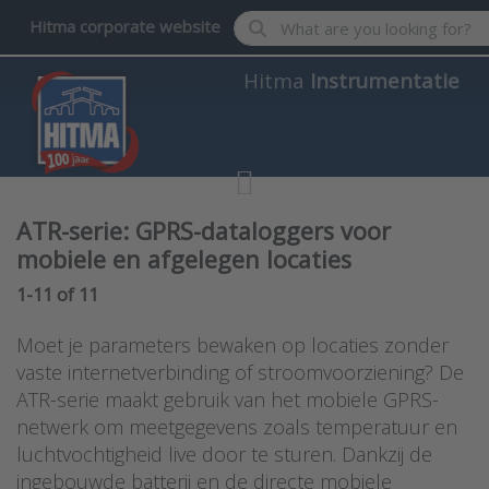
Enter a search term. Results wil
Hitma corporate website
Hitma
Instrumentatie
ATR-serie: GPRS-dataloggers voor
mobiele en afgelegen locaties
Search results:
1-11
of
11
Moet je parameters bewaken op locaties zonder
vaste internetverbinding of stroomvoorziening? De
ATR-serie maakt gebruik van het mobiele GPRS-
netwerk om meetgegevens zoals temperatuur en
luchtvochtigheid live door te sturen. Dankzij de
ingebouwde batterij en de directe mobiele