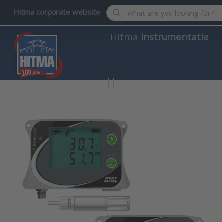
Enter a search term. Results wil
Hitma corporate website
Hitma
Instrumentatie