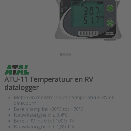
ATU-11 Temperatuur en RV
datalogger
Meten en registreren van temperatuur, RV en
dauwpunt
Bereik temp int: -30°C tot +70°C
Nauwkeurigheid: ± 0,4°C
Bereik RV int: 0 tot 100% RV
Nauwkeurigheid: ± 1,8% R.V