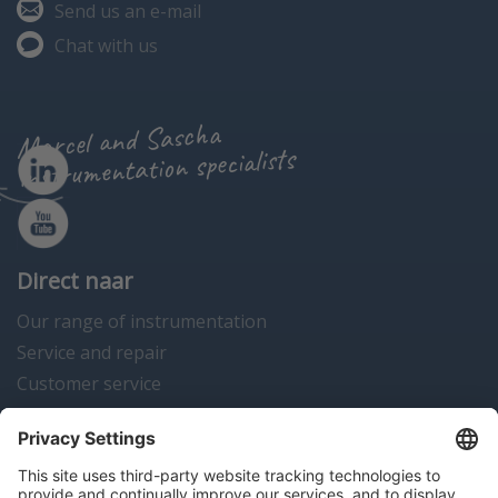
Send us an e-mail
Chat with us
Marcel and Sascha
instrumentation specialists
Direct naar
Our range of instrumentation
Service and repair
Customer service
Instrumentation news
Contact us