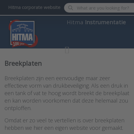
Enter a search term. Results wil
Hitma corporate website
Hitma
Instrumentatie
Breekplaten
Breekplaten zijn een eenvoudige maar zeer
effectieve vorm van drukbeveiliging. Als een druk in
een tank of vat te hoog wordt breekt de breekplaat
en kan worden voorkomen dat deze helemaal zou
ontploffen.
Omdat er zo veel te vertellen is over breekplaten
hebben we hier een eigen website voor gemaakt.