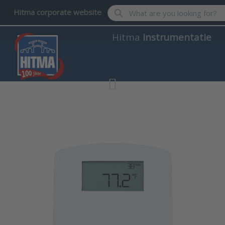
Enter a search term. Results wil
Hitma corporate website
Hitma
Instrumentatie