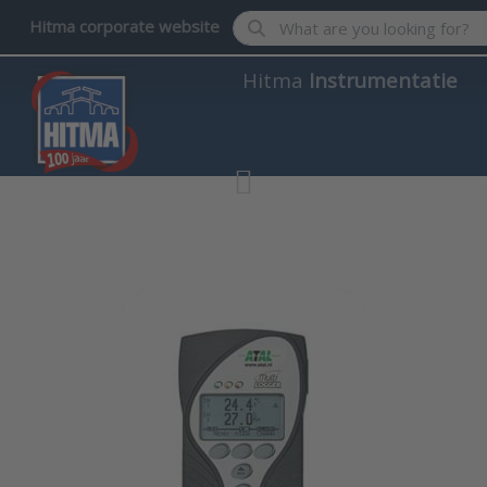
Enter a search term. Results wil
Hitma corporate website
Hitma
Instrumentatie