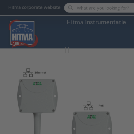
Enter a search term. Results wil
Hitma corporate website
Hitma
Instrumentatie