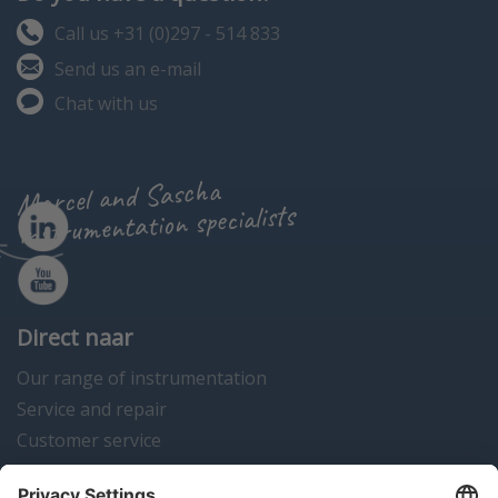
Call us +31 (0)297 - 514 833
Send us an e-mail
Chat with us
Marcel and Sascha
instrumentation specialists
Direct naar
Our range of instrumentation
Service and repair
Customer service
Instrumentation news