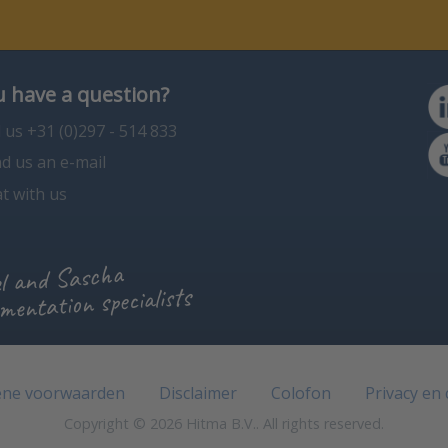
 have a question?
l us +31 (0)297 - 514 833
d us an e-mail
t with us
l and Sascha
mentation specialists
ne voorwaarden
Disclaimer
Colofon
Privacy en
Copyright © 2026 Hitma B.V.. All rights reserved.