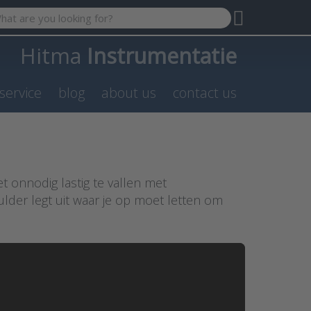
 search term. Results will appear automatically as you type. P
Hitma
Instrumentatie
service
blog
about us
contact us
 onnodig lastig te vallen met
lder legt uit waar je op moet letten om