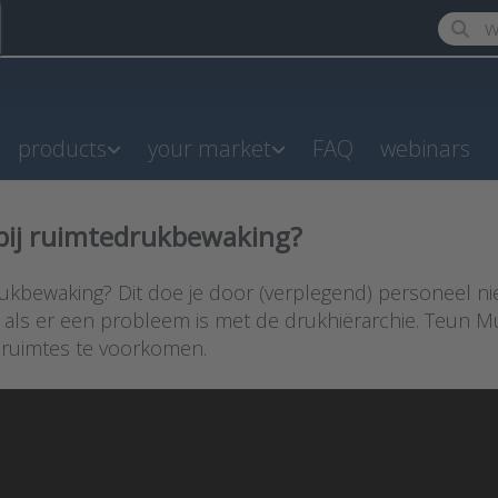
Enter a
products
your market
FAQ
webinars
bij ruimtedrukbewaking?
bewaking? Dit doe je door (verplegend) personeel niet
 als er een probleem is met de drukhiërarchie. Teun Mu
 ruimtes te voorkomen.