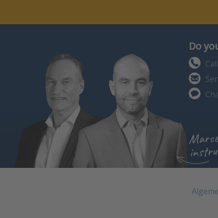
Do you
Cal
Sen
Cha
Marce
instru
Algeme