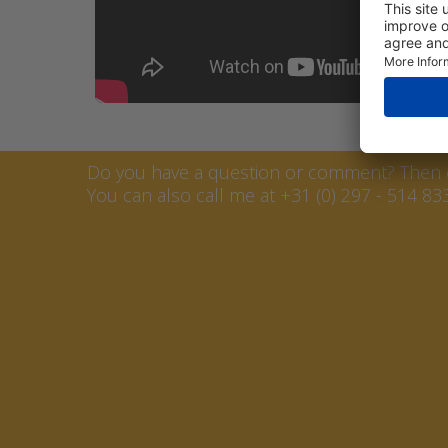
Contact Marcel Lagerweij
Do you have a question or comment? Then co
You can also call me at +31 (0) 297 - 514 833