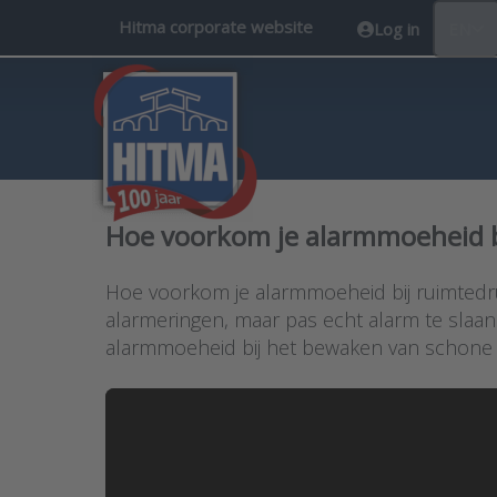
Hitma corporate website
Log in
EN
Hoe voorkom je alarmmoeheid 
Hoe voorkom je alarmmoeheid bij ruimtedruk
alarmeringen, maar pas echt alarm te slaan
alarmmoeheid bij het bewaken van schone