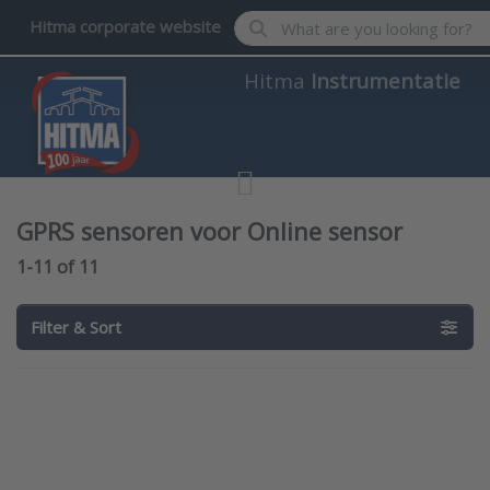
Enter a search term. Results wil
Hitma corporate website
Hitma
Instrumentatie
GPRS sensoren voor Online sensor
Search results:
1-11
of
11
Filter & Sort
Press
Press
ENTER
ENTER
for more
for more
options
options
to ATR-
to ATR-