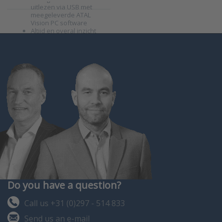
uitlezen via USB met
meegeleverde ATAL
Vision PC software
Altijd en overal inzicht
met ons
OnlineSensor
cloud-platform…
Do you have a question?
Call us +31 (0)297 - 514 833
Send us an e-mail