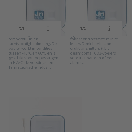
temperatuur- en
analoge ingang
temperatuur- en relatieve
range. De datalogger heeft
vochtigheidsvoeler met hoge
een universele ingang voor
relatieve
nauwkeurigheid is speciaal
Pt-100 (3-draads), stroom (4…
ontwikkeld voor het meten
20 mA / 0…20mA), spanning
vochtigheid
van omgevingscondities
(0…1V), puls, of droog contact
datalogger
waar hoge eisen worden
/ potentiaalvrij contact. Dit
gesteld aan de
maakt het mogelijk om
nauwkeurigheid aan de
bijvoorbeeld ook ‘vreemd
temperatuur- en
fabricaat’ transmitters in te
luchtvochtigheidmeting. De
lezen. Denk hierbij aan
voeler werkt in condities
druktransmitters (t.b.v.
Press ENTER
tussen -40°C en 60°C en is
cleanrooms), CO2-voelers
for more
geschikt voor toepassingen
voor incubatoren of een
options to
in HVAC, de voedings- en
alarmc…
Nano SPY
farmaceutische indus…
TWIN
temperatuur
datalogger
met een
interne én
externe 3
meter
kabelvoeler
Nano SPY TWIN
temperatuur
SKU
X-2032196
datalogger met
De Nano SPY TWIN is een 2-
een interne én
kanaals datalogger van JRI