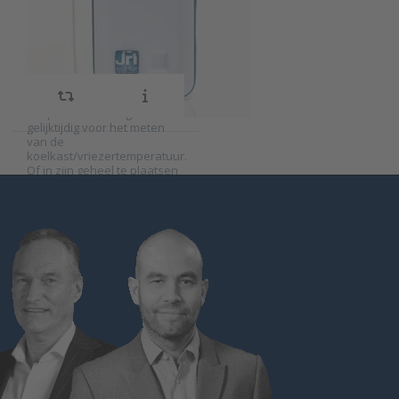
externe 3 meter
registreert temperatuur
dankzij een interne en
kabelvoeler
externe kabelvoeler. Deze
kabelvoeler heeft een vaste
lengte van 3 meter. Hierdoor
is deze bijvoorbeeld toe te
passen als ruimte
temperatuurmeting en
gelijktijdig voor het meten
van de
koelkast/vriezertemperatuur.
Of in zijn geheel te plaatsen
in een koelkast en de
kabelvoeler in het vriesvak.
D…