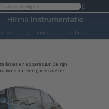
 search term. Results will appear automatically as you type. P
Hitma
Instrumentatie
service
blog
about us
contact us
allaties en apparatuur. Ze zijn
rtrouwen dat een gaslekzoeker