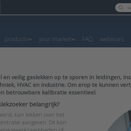
Enter a
products
your market
FAQ
webinars
n veilig gaslekken op te sporen in leidingen, inst
chniek, HVAC en industrie. Om erop te kunnen ve
n betrouwbare kalibratie essentieel.
lekzoeker belangrijk?
reerd, kan lekken over het
centratie aangeven. Dit kan
ge servicewerkzaamheden of