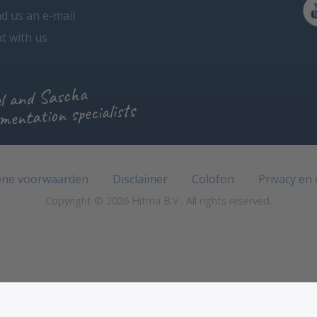
d us an e-mail
t with us
l and Sascha
mentation specialists
ne voorwaarden
Disclaimer
Colofon
Privacy en
Copyright © 2026 Hitma B.V.. All rights reserved.