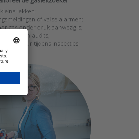
libreerde gaslekzoeker
kleine lekken;
gsmeldingen of valse alarmen;
waar gas onder druk aanwezig is;
ceringen en audits;
apparatuur tijdens inspecties.