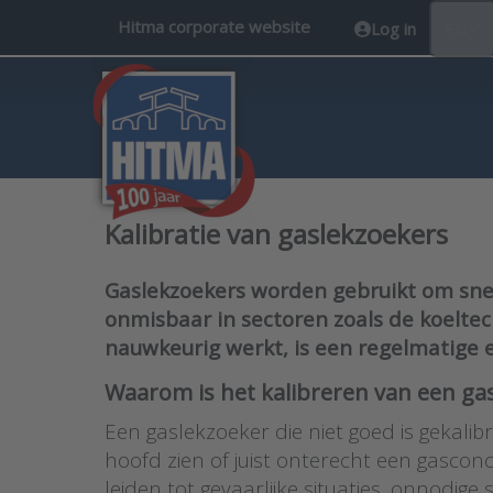
Hitma corporate website
Log in
EN
Kalibratie van gaslekzoekers
Gaslekzoekers worden gebruikt om snel e
onmisbaar in sectoren zoals de koelte
nauwkeurig werkt, is een regelmatige e
Waarom is het kalibreren van een gas
Een gaslekzoeker die niet goed is gekalib
hoofd zien of juist onterecht een gascon
leiden tot gevaarlijke situaties, onnodi