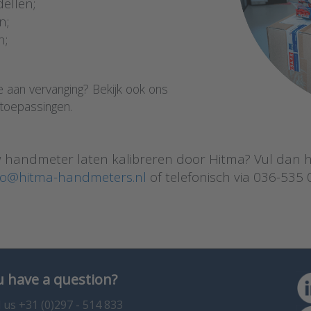
ellen;
n;
n;
e aan vervanging? Bekijk ook ons
 toepassingen.
jouw handmeter laten kalibreren door Hitma? Vul dan 
fo@hitma-handmeters.nl
of telefonisch via 036-535 
 have a question?
l us +31 (0)297 - 514 833