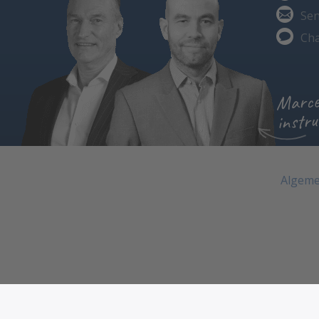
Sen
Cha
Marce
instru
Algeme