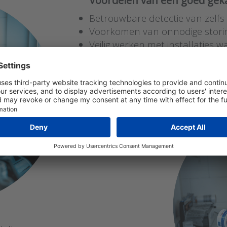
Voordelen van een goed geka
Betrouwbare detectie van zelfs 
Voorkomen van onnodige storin
Veilig werken met installaties 
Voldoen aan eisen vanuit certifi
Verhoogd vertrouwen in je meet