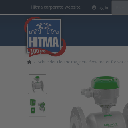
Hitma corporate website
Log in
EN
Home page
Schneider Electric magnetic flow meter for wate