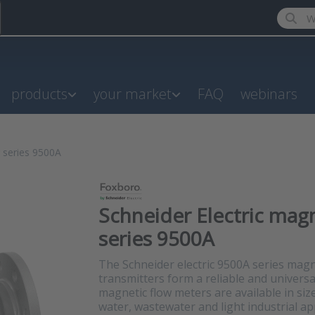
Enter a
products
your market
FAQ
webinars
r series 9500A
Schneider Electric mag
series 9500A
The Schneider electric 9500A series magn
transmitters form a reliable and univers
magnetic flow meters are available in si
water, wastewater and light industrial ap