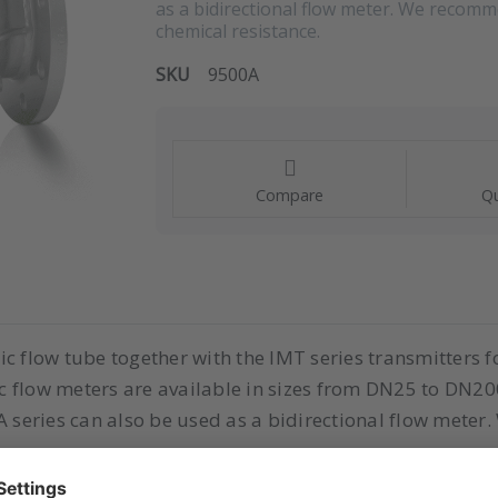
as a bidirectional flow meter. We recomm
chemical resistance.
SKU
9500A
Compare
Qu
c flow tube together with the IMT series transmitters f
 flow meters are available in sizes from DN25 to DN20
0A series can also be used as a bidirectional flow mete