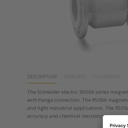
DESCRIPTION
FEATURES
DOCUMENTS
The Schneider electric 9500A series magneti
with flange connection. The 9500A magnetic
and light industrial applications. The 950
accuracy and chemical resistance.