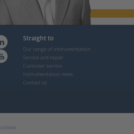
Straight to
Our range of instrumentation
Service and repair
Customer service
Instrumentation news
Contact us
 cookies