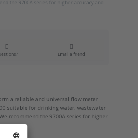
end the 9700A series for higher accuracy and
estions?
Email a friend
orm a reliable and universal flow meter
00 suitable for drinking water, wastewater
r. We recommend the 9700A series for higher