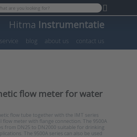
 search term. Results will appear automatically as you type. P
Hitma
Instrumentatie
service
blog
about us
contact us
netic flow meter for water
etic flow tube together with the IMT series
al flow meter with flange connection. The 9500A
zes from DN25 to DN2000 suitable for drinking
plications. The 9500A series can also be used