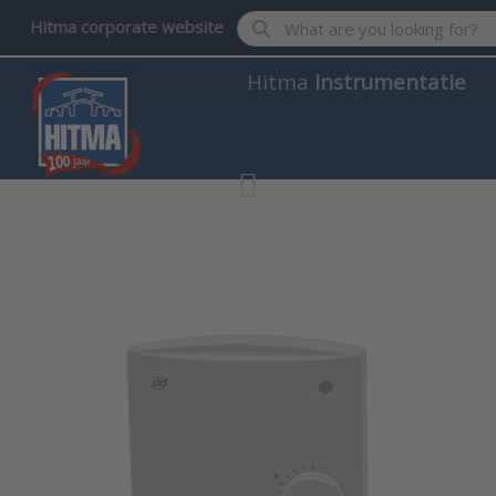
Enter a search term. Results wil
Hitma corporate website
Hitma
Instrumentatie