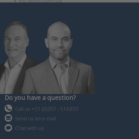
Incl. fabriekscertificaat
en 3 jaar garantie
24/7 monitoring en
alarmering via
OnlineSensor (opti…
Do you have a question?
Call us +31 (0)297 - 514 833
Send us an e-mail
Chat with us