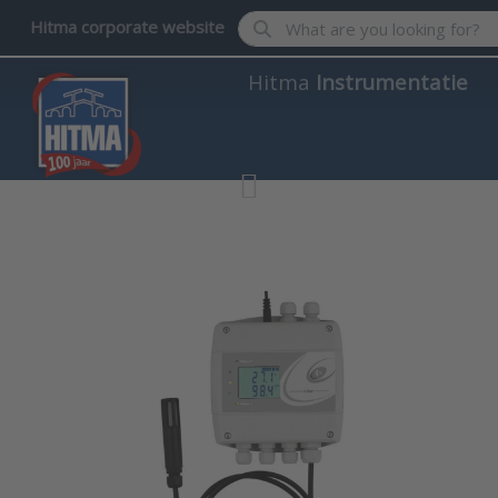
Enter a search term. Results wil
Hitma corporate website
Hitma
Instrumentatie