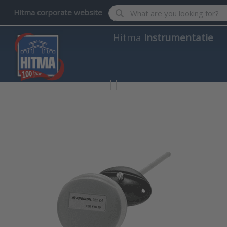
Enter a search term. Results wil
Hitma corporate website
Hitma
Instrumentatie