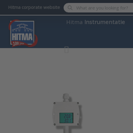
Enter a search term. Results wil
Hitma corporate website
Hitma
Instrumentatie