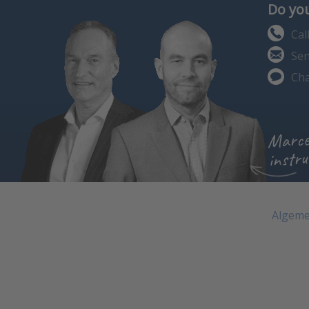
Do you
Cal
Sen
Cha
Marce
instru
Algeme