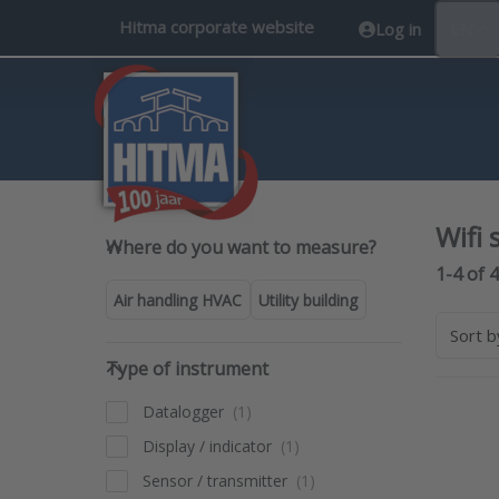
Hitma corporate website
Log in
EN
Wifi
Where do you want to measure
Where do you want to measure?
Search 
1-4
of
4
Air handling HVAC
Utility building
Sort 
Type of instrument
Type of instrument
Datalogger
Pr
Display / indicator
ENTE
mo
Sensor / transmitter
optio
AWP