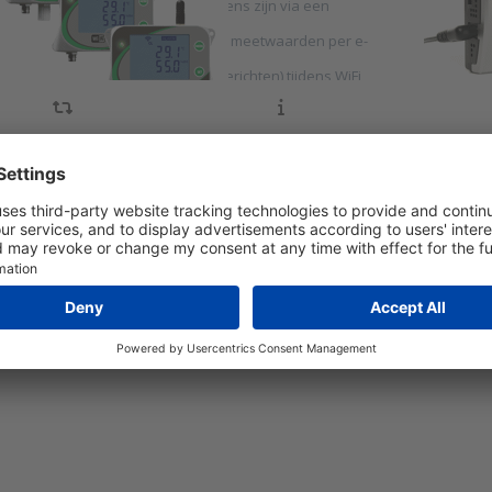
ctuele meet- en configuratiegegevens zijn via een
ande
tandaard browser toegankelijk
Auto
larmering bij overschrijding van de meetwaarden per e-
Vold
ail, akoestisch
Gezo
uffering van meetgegevens (900 berichten) tijdens WiFi
Zelf
itval
Meet
ndersteunt live dat…
s ENTER for more
Press
tions to AWP-T
ENTER f
draadloze
more
ratuurdatalogger
options 
WiFi communicatie
AWP-C
WiFi
datalogg
met
interne
CO2
sensor