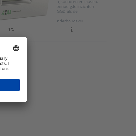
re scholen, kinderdagverblijven, kantoren en musea.
matische rapportages met alle benodigde inzichten
oet aan de eisen van zowel de GGD als de
ndheidsdienst.
kalibrerende CO2-sensor, dus onderhoudsvrij
 CO2, t…
or
to
er