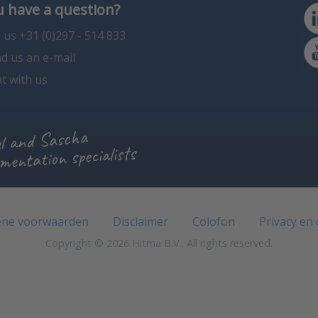
 have a question?
l us +31 (0)297 - 514 833
d us an e-mail
t with us
l and Sascha
mentation specialists
ne voorwaarden
Disclaimer
Colofon
Privacy en
Copyright © 2026 Hitma B.V.. All rights reserved.