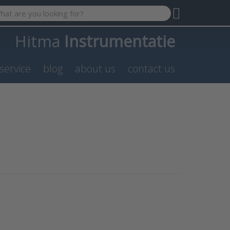
 search term. Results will appear automatically as you type. P
Hitma
Instrumentatie
service
blog
about us
contact us
NTER
ore
s to
erie
ter