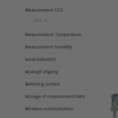
Wi
Measurement: CO2
datal
Measurement: CO2
CO2
Measurement: Temperature
Measurement: Temperature
Measurement: humidity
Measurement: humidity
Local indication
Local indication
Analoge uitgang
Analoge uitgang
Switching contact
Switching contact
AWP
Storage of measurement data
Storage of measurement data
SKU
Wireless communication
Wireless communication
G
2