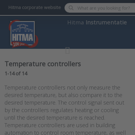
Enter a search term. Results wil
Hitma corporate website
Hitma
Instrumentatie
Temperature controllers
Search results:
1-14
of
14
Temperature controllers not only measure the
desired temperature, but also compare it to the
desired temperature. The control signal sent out
by the controllers regulates heating or cooling
until the desired temperature is reached.
Temperature controllers are used in building
automation to control room temperature, as well