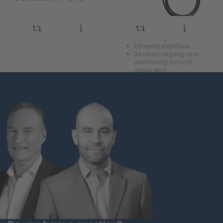
status melding
Wandmontage
behuizing voorzien van
externe probe
(kabellengte 1m.)
Ethernet interface
2x relais uitgang voor
aansturing externe
apparaten