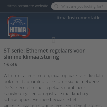
Enter a search term. Results wil
Hitma corporate website
Hitma
Instrumentatie
ST-serie: Ethernet-regelaars voor
slimme klimaatsturing
Search results:
1-6
of
6
Wil je niet alleen meten, maar op basis van die data
ook direct apparatuur aansturen via het netwerk?
De ST-serie ethernet-regelaars combineert
nauwkeurige sensorregistratie met krachtige
schakelopties. Hiermee bewaak je het
binnenklimaat en stuur je tegelijkertijd ventilatoren,