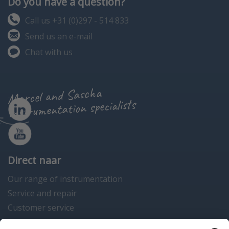
Do you have a question?
Call us +31 (0)297 - 514 833
Send us an e-mail
Chat with us
Marcel and Sascha
instrumentation specialists
Direct naar
Our range of instrumentation
Service and repair
Customer service
Instrumentation news