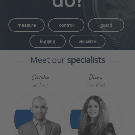
measure
control
guard
logging
visualize
Meet our
specialists
Sascha
Diana
de Jong
van Vliet