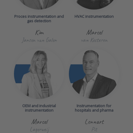
Proces instrumentation and
HVAC instrumentation
gas detection
Kim
Marcel
Jansen van Galen
van Kesteren
OEM and industrial
Instrumentation for
instrumentation
hospitals and pharma
Marcel
Lennart
Lagerweij
Pit